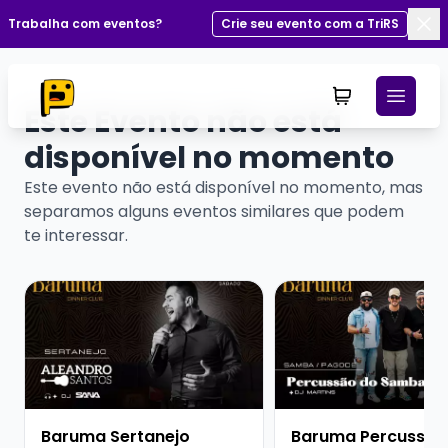
Trabalha com eventos?
Crie seu evento com a TriRS
Fec
Este Evento não está
disponível no momento
Este evento não está disponível no momento, mas
separamos alguns eventos similares que podem
te interessar.
Veja mais sobre Baruma Sertanejo Aleandro Santos + 
Veja mais sobre Baru
Baruma Sertanejo
Baruma Percussão