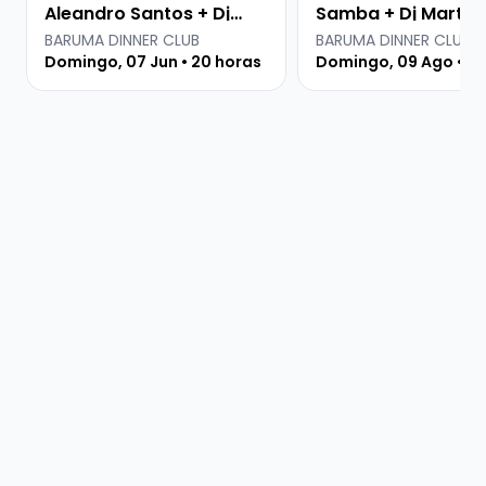
Aleandro Santos + Dj
Samba + Dj Martin
Sana
BARUMA DINNER CLUB
BARUMA DINNER CLUB
Domingo, 07 Jun • 20 horas
Domingo, 09 Ago • 20