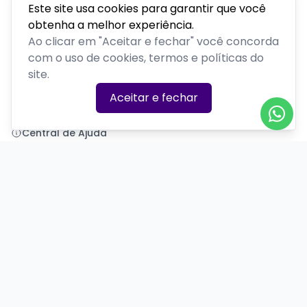
Este site usa cookies para garantir que você
obtenha a melhor experiência.
Polenta Comedy
Ao clicar em "Aceitar e fechar" você concorda
com o uso de cookies, termos e políticas do
PLATAFORMA POR
site.
Precisa de ajuda?
Aceitar e fechar
+55 (54) 99377-7581
polentacomedy@gmail.com
Central de Ajuda
Informações
Sobre nós
Política de Privacidade
Termos de Uso
Minha conta
Entrar
Criar Conta
Redes Sociais