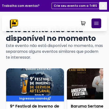
Trabalha com eventos?
Crie seu evento com a TriRS
Fec
Este Evento não está
disponível no momento
Este evento não está disponível no momento, mas
separamos alguns eventos similares que podem
te interessar.
Veja mais sobre 9º Festival de Inverno de Cerveja Art
Veja mais sobre Barum
Ingressos voando
9º Festival de Inverno de
Baruma Sertanejo