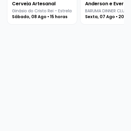
Cerveja Artesanal
Anderson e Everton
Martins
Ginásio do Cristo Rei - Estrela
BARUMA DINNER CLUB
Sábado, 08 Ago • 15 horas
Sexta, 07 Ago • 20 ho