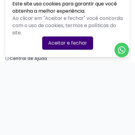
Este site usa cookies para garantir que você
obtenha a melhor experiência.
Polenta Comedy
Ao clicar em "Aceitar e fechar" você concorda
com o uso de cookies, termos e políticas do
PLATAFORMA POR
site.
Precisa de ajuda?
Aceitar e fechar
+55 (54) 99377-7581
polentacomedy@gmail.com
Central de Ajuda
Informações
Sobre nós
Política de Privacidade
Termos de Uso
Minha conta
Entrar
Criar Conta
Redes Sociais