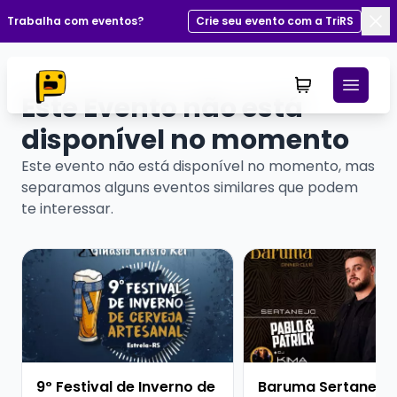
Trabalha com eventos?
Crie seu evento com a TriRS
Fec
Este Evento não está
disponível no momento
Este evento não está disponível no momento, mas
separamos alguns eventos similares que podem
te interessar.
Veja mais sobre 9º Festival de Inverno de Cerveja Art
Veja mais sobre Barum
9º Festival de Inverno de
Baruma Sertanejo 