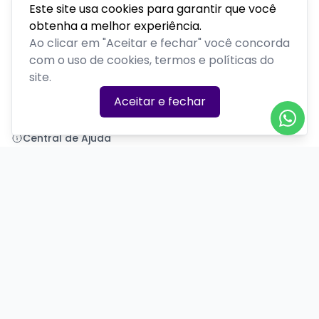
Este site usa cookies para garantir que você
obtenha a melhor experiência.
Polenta Comedy
Ao clicar em "Aceitar e fechar" você concorda
com o uso de cookies, termos e políticas do
PLATAFORMA POR
site.
Precisa de ajuda?
Aceitar e fechar
+55 (54) 99377-7581
polentacomedy@gmail.com
Central de Ajuda
Informações
Sobre nós
Política de Privacidade
Termos de Uso
Minha conta
Entrar
Criar Conta
Redes Sociais