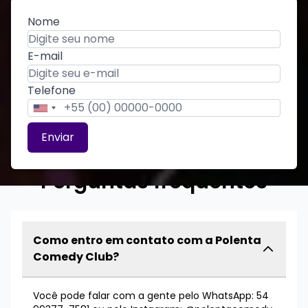
Nome
E-mail
Telefone
Estados
Estados
Unidos
Unidos
Enviar
+1
+1
Perguntas frequentes
Como entro em contato com a Polenta
Comedy Club?
Você pode falar com a gente pelo WhatsApp: 54